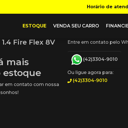
Horário de aten
ESTOQUE
VENDA SEU CARRO
FINANCI
1.4 Fire Flex 8V
Entre em contato pelo Wh
tá mais
(42)3304-9010
o estoque
Ou ligue agora para:
(42)3304-9010
rar em contato com nossa
 sonhos!