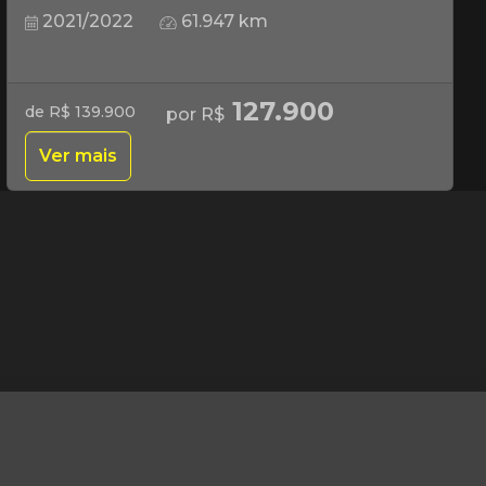
2021/2022
61.947 km
127.900
de R$ 139.900
por R$
Ver mais