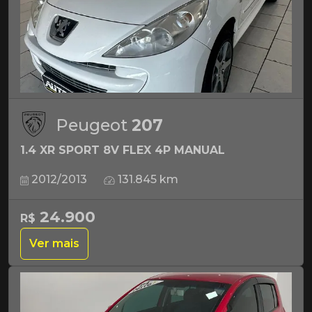
Peugeot
207
1.4 XR SPORT 8V FLEX 4P MANUAL
2012/2013
131.845 km
24.900
R$
Ver mais