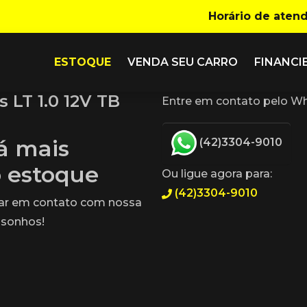
Horário de aten
ESTOQUE
VENDA SEU CARRO
FINANCI
 LT 1.0 12V TB
Entre em contato pelo Wh
tá mais
(42)3304-9010
o estoque
Ou ligue agora para:
(42)3304-9010
rar em contato com nossa
 sonhos!