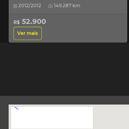
2012/2012
149.287 km
52.900
R$
Ver mais