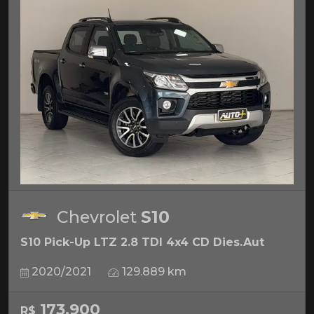
Chevrolet
S10
S10 Pick-Up LTZ 2.8 TDI 4x4 CD Dies.Aut
2020/2021
129.889 km
173.900
R$