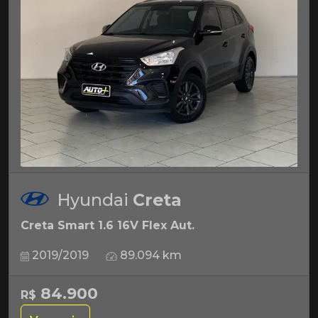
Hyundai
Creta
Creta Smart 1.6 16V Flex Aut.
2019/2019
89.094 km
84.900
R$