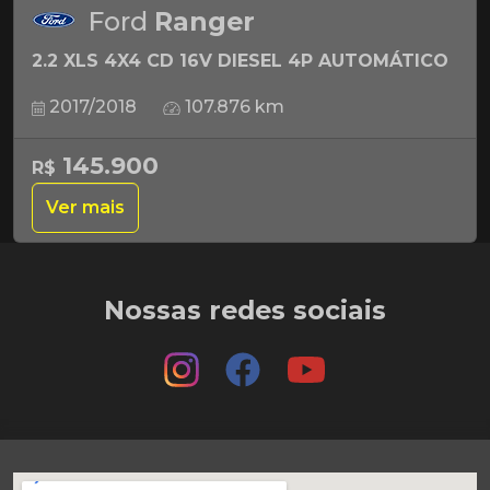
Ford
Ranger
2.2 XLS 4X4 CD 16V DIESEL 4P AUTOMÁTICO
2017/2018
107.876 km
145.900
R$
Ver mais
Nossas redes sociais