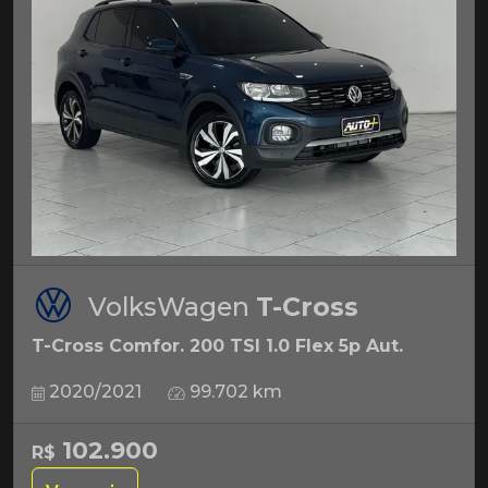
VolksWagen
T-Cross
T-Cross Comfor. 200 TSI 1.0 Flex 5p Aut.
2020/2021
99.702 km
102.900
R$