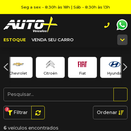
Seg a sex - 8:30h às 18h | Sáb - 8:30h às 13h
ESTOQUE
VENDA SEU CARRO
Chevrolet
Citroën
Fiat
Hyundai
2
Filtrar
Ordenar
6
veículos encontrados