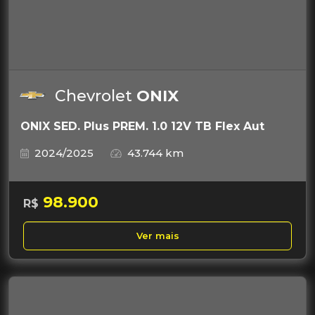
Chevrolet
ONIX
ONIX SED. Plus PREM. 1.0 12V TB Flex Aut
2024/2025
43.744 km
98.900
R$
Ver mais