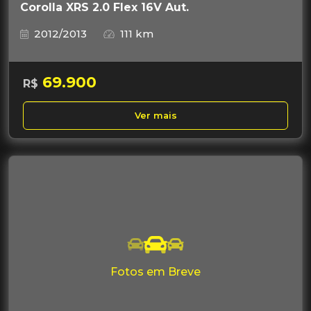
Corolla XRS 2.0 Flex 16V Aut.
2012/2013
111 km
69.900
R$
Ver mais
Fotos em Breve