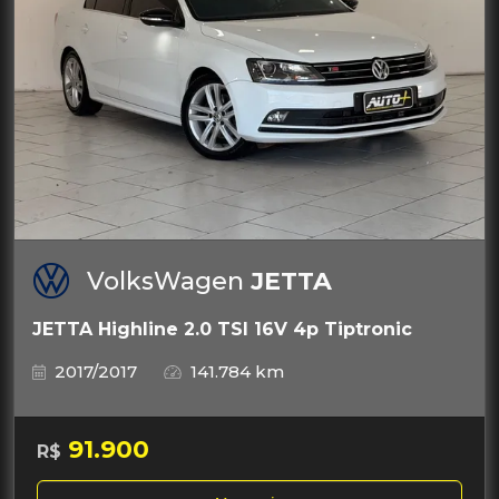
VolksWagen
JETTA
JETTA Highline 2.0 TSI 16V 4p Tiptronic
2017/2017
141.784 km
91.900
R$