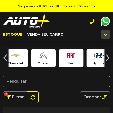
Seg a sex - 8:30h às 18h | Sáb - 8:30h às 13h
ESTOQUE
VENDA SEU CARRO
Chevrolet
Citroën
Fiat
Hyundai
2
Filtrar
Ordenar