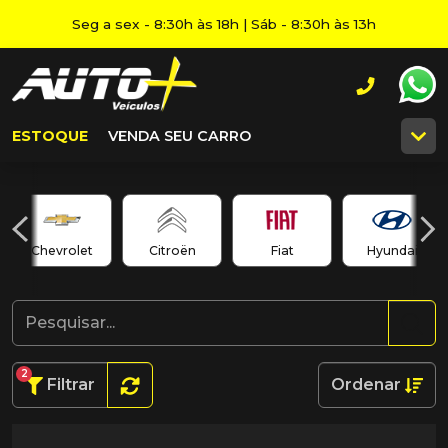
Seg a sex - 8:30h às 18h | Sáb - 8:30h às 13h
ESTOQUE
VENDA SEU CARRO
Chevrolet
Citroën
Fiat
Hyundai
2
Filtrar
Ordenar