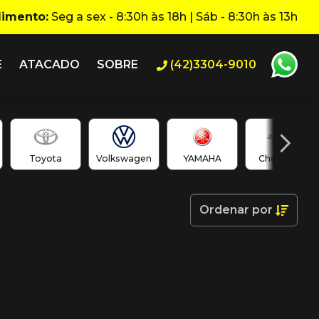
dimento:
Seg a sex - 8:30h às 18h | Sáb - 8:30h às 13h
E
ATACADO
SOBRE
(42)3304-9010
Toyota
Volkswagen
YAMAHA
Chevrolet
Ordenar
por